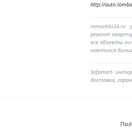
http://auto-lomba
remontiki24.ru 
ремонт квартир
все объекты лич
накопился бол
Sofamart- интер
доставка, гара
Пол