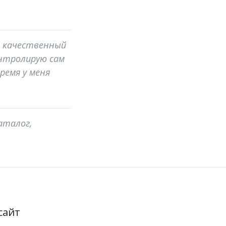
ем качественный
онтролирую сам
ремя у меня
аталог,
сайт