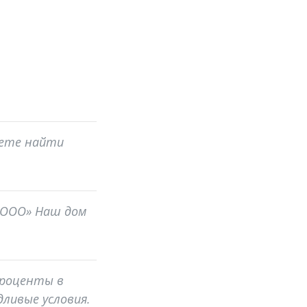
жете найти
 «ООО» Наш дом
 проценты в
дливые условия.