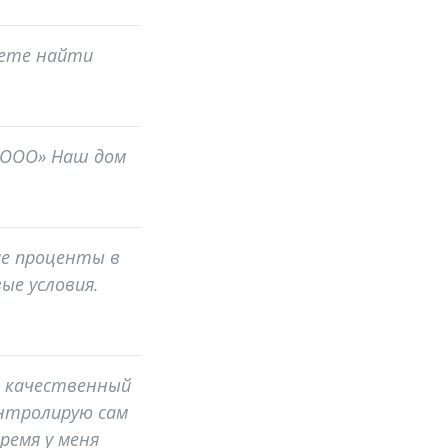
жете найти
 «ООО» Наш дом
кие проценты в
ые условия.
ем качественный
онтролирую сам
ремя у меня