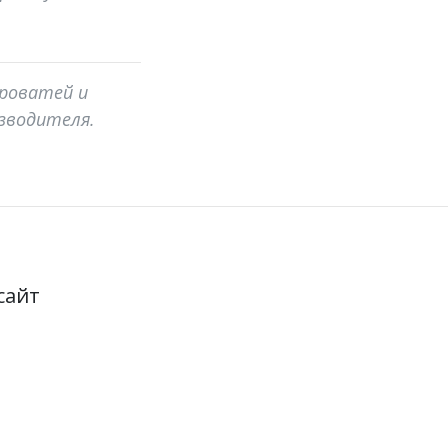
кроватей и
изводителя.
сайт