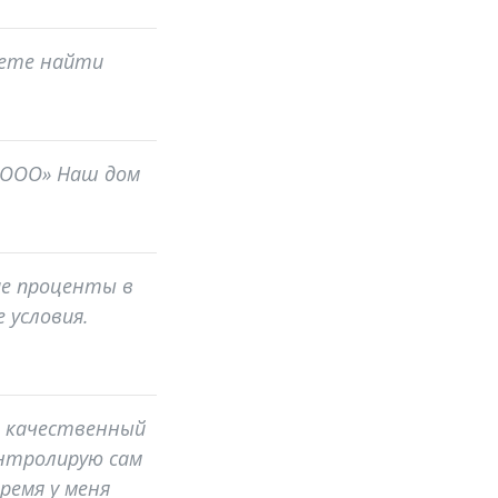
жете найти
 «ООО» Наш дом
кие проценты в
 условия.
ем качественный
онтролирую сам
ремя у меня